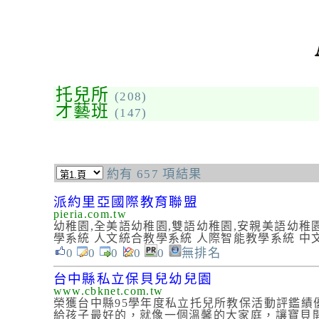
托兒所
(208)
才藝班
(147)
約有 657 項結果
派約里亞國際教育聯盟
pieria.com.tw
幼稚園,全美語幼稚園,雙語幼稚園,安親美語幼稚園,托
學系統 人文統合教學系統 人際智能教學系統 
0
0
0
0
0
無排名
台中縣私立保貝兒幼兒園
www.cbknet.com.tw
榮獲台中縣95學年度私立托兒所教保活動評鑑
給孩子最好的，就像一個溫馨的大家庭，讓寶貝