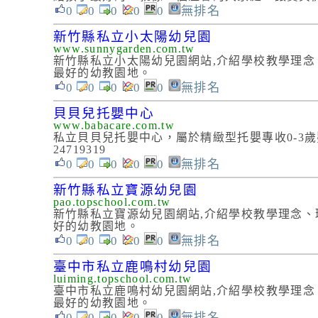
0
0
0
0
0
無排名
新竹縣私立小太陽幼兒園
www.sunnygarden.com.tw
新竹縣私立小太陽幼兒園網站,介紹學校教學理
最好的幼教園地。
0
0
0
0
0
無排名
貝貝兒托嬰中心
www.babacare.com.tw
私立貝貝兒托嬰中心，屬於精緻型托嬰專收0-3歲
24719319
0
0
0
0
0
無排名
新竹縣私立寶源幼兒園
pao.topschool.com.tw
新竹縣私立寶源幼兒園網站,介紹學校教學理念
好的幼教園地。
0
0
0
0
0
無排名
臺中市私立鹿鳴村幼兒園
luiming.topschool.com.tw
臺中市私立鹿鳴村幼兒園網站,介紹學校教學理
最好的幼教園地。
0
0
0
0
0
無排名