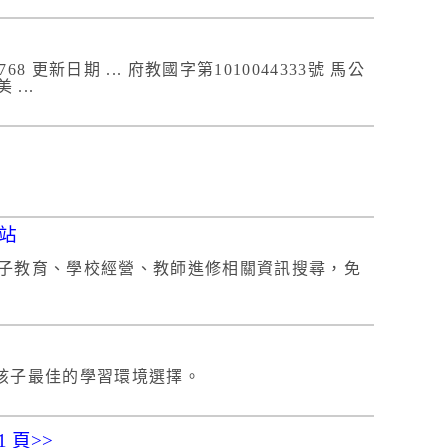
 更新日期 ... 府教國字第1010044333號 馬公
 ...
網站
親子教育、學校經營、教師進修相關資訊搜尋，免
您孩子最佳的學習環境選擇。
1 頁>>