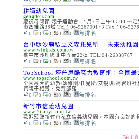
耕讀幼兒園
gengdou.com
慶祝母親節 親子運動會：5月7日上午9：00 一定要來喲
市四維路36號 Tel：06-9267001~3 Fax：
0
0
0
0
0
無排名
台中縣沙鹿私立文森托兒所 ─ 未來幼稚
www.winkids.com.tw
臺中市沙鹿區北中五街22號 TEL:04-26338787
0
0
0
0
0
無排名
TopSchool 塔普思酷魔力教育網：全
www.topschool.com.tw
全國最大的幼教/幼稚園/托兒所/安親班/補習
費親子相簿，免費部落 ...
0
0
0
0
0
無排名
新竹市信義幼兒園
www.5isinyi.com.tw
歡迎蒞臨新竹市私立信義幼兒園，本園有良好的
0
0
0
0
0
無排名
[第 1 頁