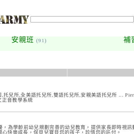
安親班
補
(91)
兒所,全美語托兒所,雙語托兒所,安親美語托兒所 ... Pier
中文正音教學系統
績優，為學齡前幼兒規劃完善的幼兒教育，提供家長即時視訊
開心快樂成長，保貝兒寶貝您的孩子，珍惜您的託付。