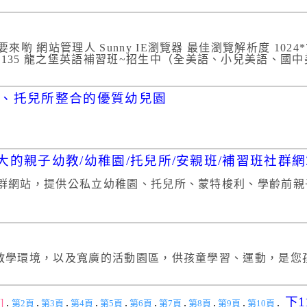
 網站管理人 Sunny IE瀏覽器 最佳瀏覽解析度 1024*768
06-9276135 龍之堡英語補習班~招生中（全美語、小兒美語、國中美
園、托兒所整合的優質幼兒園
國最大的親子幼教/幼稚園/托兒所/安親班/補習班社群
班社群網站，提供公私立幼稚園、托兒所、蒙特梭利、學齡前
教學環境，以及寬廣的活動園區，供孩童學習、運動，是
下1
]
.
.
.
.
.
.
.
.
.
.
第2頁
第3頁
第4頁
第5頁
第6頁
第7頁
第8頁
第9頁
第10頁