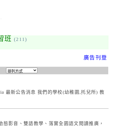
習班
(211)
廣告刊登
ia 最新公告消息 我們的學校(幼稚園,托兒所) 教
動態影音、雙語教學、落實全園語文閱讀推廣，