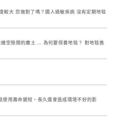
度較大 您做對了嗎？國人過敏疾病 沒有定期地毯
隙間的塵土 ... 為何要保養地毯？ 對地毯進
毯使用壽命變短，長久還會造成環境不好的影