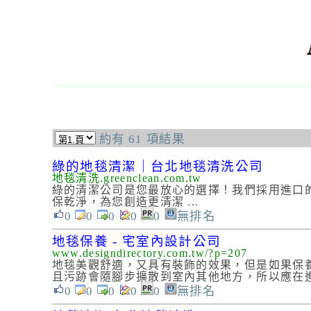
約有 61 項結果
綠的地毯清潔｜台北地毯清洗公司
地毯清洗.greenclean.com.tw
綠的清潔公司是您最放心的選擇！我們採用進口
保乾淨，為您創造更清潔 ...
0
0
0
0
0
無排名
地毯保養 - 宅室內設計公司
www.designdirectory.com.tw/?p=207
地毯美觀舒適，又具有裝飾的效果，但是如果保
且污跡會隨腳步擴散到室內其他地方，所以應在進
0
0
0
0
0
無排名