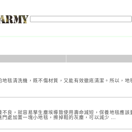
的地毯清洗機，既不傷材質，又能有效徹底清潔。所以，地
養不良，就容易孳生塵埃導致使用壽命減短，保養地毯應該
門處加置一塊小地毯，擦掉鞋的灰塵，可以減少 ...