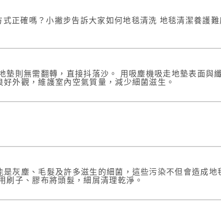
掃方式正確嗎？小撇步告訴大家如何地毯清洗 地毯清潔養護難
墊則無需翻轉，直接抖落沙。 用吸塵機吸走地墊表面與纖維空
良好外觀，維護室內空氣質量，減少細菌滋生。
)
能是灰塵、毛髮及許多滋生的細菌，這些污染不但會造成地
需用刷子、膠布將頭髮，細屑清理乾淨。