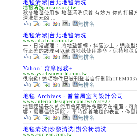
地毯清潔|台北地毯清洗
地毯清洗.urcare.org.tw
秋冬地毯使用多 地毯清洗保養 有妙方 你的打
清洗是元凶 ...
0
0
0
0
0
無排名
地毯清潔|台北地毯清洗
www.hl-clean.com.tw
一、日常護理： 將地墊翻轉，抖落沙土，通底型地
行正確的護理可以延長地毯使用壽命，保持地毯
0
0
0
0
0
無排名
Yahoo! 奇摩服務+
www.ys-cleanworld.com.tw
很抱歉! 這項物件已被刊登者自行刪除(ITEM003
0
0
0
0
0
無排名
地毯 Archives - 普普風室內設計公司
www.interiordesigner.com.tw/?cat=27
地毯經過長久的使用會累積許多髒污在裡面，可
響，需要儘快清除。 平時保養地毯的表面，僅
0
0
0
0
0
無排名
地毯清洗|沙發清洗|辦公椅清洗
www.eoclean.com.tw