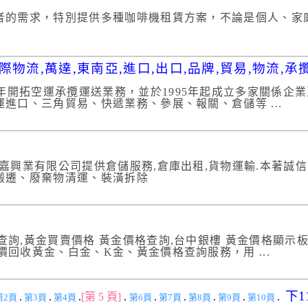
者的需求，特別提供多種咖啡機租賃方案，不論是個人、家
物流,萬達,東南亞,進口,出口,品牌,貿易,物流,承攬
7年開拓空運承攬運送業務，並於1995年起成立多家關係
進口、三角貿易、快遞業務、參展、報關、倉儲等 ...
錦嘉興業有限公司提供倉儲服務,倉庫出租,貨物運輸.本著誠信,
搬遷、廢棄物清運、裝潢拆除
查詢,黃金買賣價格 黃金價格查詢,台中銀樓 黃金價格顯示板
價回收黃金、白金、K金、黃金價格查詢服務，用 ...
下1
.
.
.
[第 5 頁]
.
.
.
.
.
.
第2頁
第3頁
第4頁
第6頁
第7頁
第8頁
第9頁
第10頁