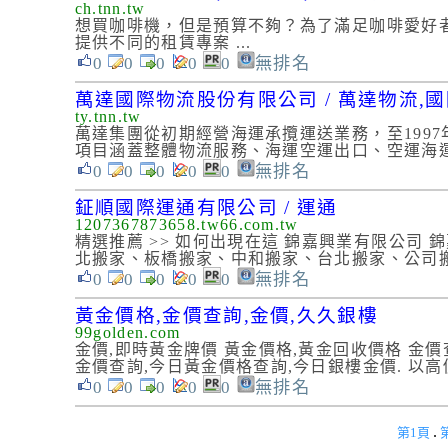
ch.tnn.tw
想買咖啡機，但是預算不夠？為了滿足咖啡愛好
提供不同的租賃專案 ...
0
0
0
0
0
無排名
萬達國際物流股份有限公司 / 萬達物流,國際
ty.tnn.tw
萬達集團從初期經營海運承攬運送業務，至199
項目涵蓋整體物流服務、海運空運出口、空運海運
0
0
0
0
0
無排名
鉦順國際運通有限公司 / 運通
1207367873658.tw66.com.tw
精選推薦 >> 如何出現在這 錦嘉興業有限公司 
北搬家、板橋搬家、中和搬家、台北搬家、公司
0
0
0
0
0
無排名
黃金價格,金價查詢,金價,久久銀樓
99golden.com
金價,即時黃金牌價 黃金價格,黃金回收價格 金價
金價查詢,今日黃金價格查詢,今日銀樓金價. 以高
0
0
0
0
0
無排名
.
第1頁