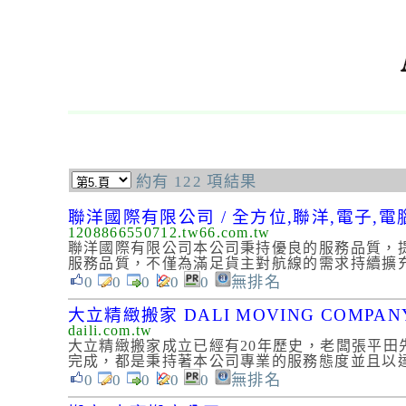
約有 122 項結果
聯洋國際有限公司 / 全方位,聯洋,電子,電
1208866550712.tw66.com.tw
聯洋國際有限公司本公司秉持優良的服務品質，
服務品質，不僅為滿足貨主對航線的需求持續擴充
0
0
0
0
0
無排名
大立精緻搬家 DALI MOVING COMPAN
daili.com.tw
大立精緻搬家成立已經有20年歷史，老闆張平田
完成，都是秉持著本公司專業的服務態度並且
0
0
0
0
0
無排名