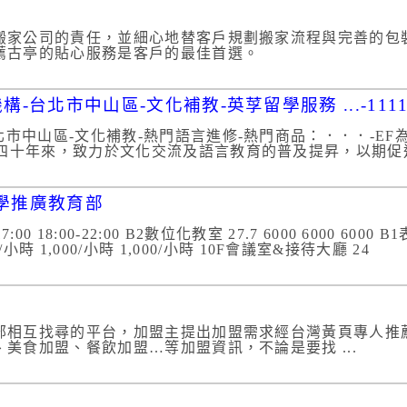
搬家公司的責任，並細心地替客戶規劃搬家流程與完善的包
薦古亭的貼心服務是客戶的最佳首選。
-台北市中山區-文化補教-英莩留學服務 ...-111
-文化補教-熱門語言進修-熱門商品：．．．-EF為Ed... ...
四十年來，致力於文化交流及語言教育的普及提昇，以期促進 
大學推廣教育部
00 18:00-22:00 B2數位化教室 27.7 6000 6000 6000 B1
1,000/小時 1,000/小時 1,000/小時 10F會議室&接待大廳 24
部相互找尋的平台，加盟主提出加盟需求經台灣黃頁專人推
美食加盟、餐飲加盟…等加盟資訊，不論是要找 ...