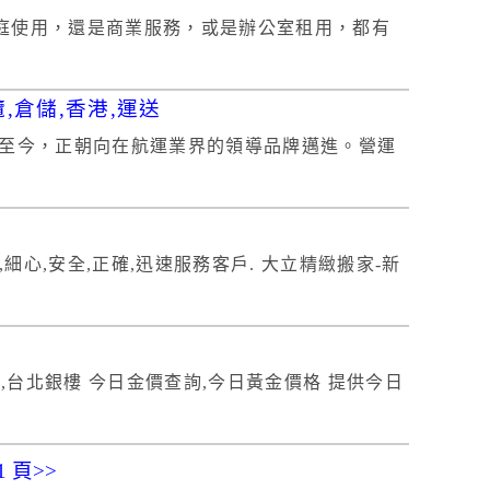
庭使用，還是商業服務，或是辦公室租用，都有
,倉儲,香港,運送
企業至今，正朝向在航運業界的領導品牌邁進。營運
細心,安全,正確,迅速服務客戶. 大立精緻搬家-新
,台北銀樓 今日金價查詢,今日黃金價格 提供今日
1 頁>>