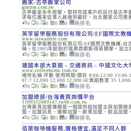
搬家-古亭搬家公司
gtmnm.com.tw
古亭搬家多年經營，堅持完成客戶的託付是古亭
求每位搬家從業人員做到最好，台北搬家公司推
0
0
0
0
0
無排名
英莩留學服務股份有限公司/EF國際文教機構
www.taiwanlife.com
英莩留學服務股份有限公司/EF國際文教機構-台北市中山區
稱，在1965年創始於瑞典首都斯得哥爾摩。設立
0
0
0
0
0
無排名
建國本部大夏館 - 交通資訊 - 中國文化
www.coffeehome.com.tw
場地名稱 坪數 使用時間/價目 8:00-12:00 13:00-17:
67.7 12,000 12,000 12,000 6F舞蹈教室 35 
0
0
0
0
0
無排名
加盟總部/台灣黃頁詢價平台
1199332680147.tw66.com.tw
台灣黃頁加盟連鎖是一個提供給加盟主與加盟總
盟、加盟訊息、連鎖加盟、創業加盟、飲品加盟、
0
0
0
0
0
無排名
佰萊咖啡機服務,價格便宜,滿足不同人群