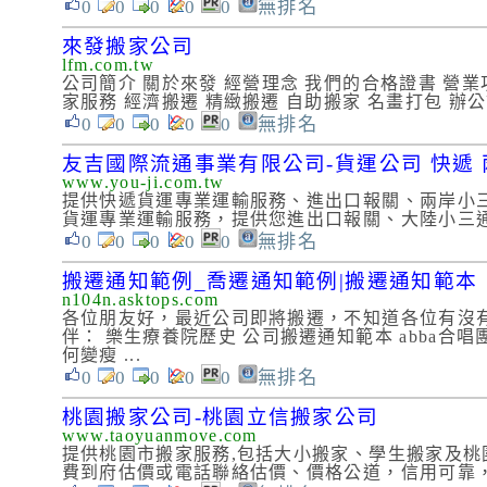
0
0
0
0
0
無排名
來發搬家公司
lfm.com.tw
公司簡介 關於來發 經營理念 我們的合格證書 營業項
家服務 經濟搬遷 精緻搬遷 自助搬家 名畫打包 辦
0
0
0
0
0
無排名
友吉國際流通事業有限公司-貨運公司 快遞 
www.you-ji.com.tw
提供快遞貨運專業運輸服務、進出口報關、兩岸小三通
貨運專業運輸服務，提供您進出口報關、大陸小三
0
0
0
0
0
無排名
搬遷通知範例_喬遷通知範例|搬遷通知範本
n104n.asktops.com
各位朋友好，最近公司即將搬遷，不知道各位有沒有
伴： 樂生療養院歷史 公司搬遷通知範本 abba合唱團d
何變瘦 ...
0
0
0
0
0
無排名
桃園搬家公司-桃園立信搬家公司
www.taoyuanmove.com
提供桃園市搬家服務,包括大小搬家、學生搬家及桃
費到府估價或電話聯絡估價、價格公道，信用可靠