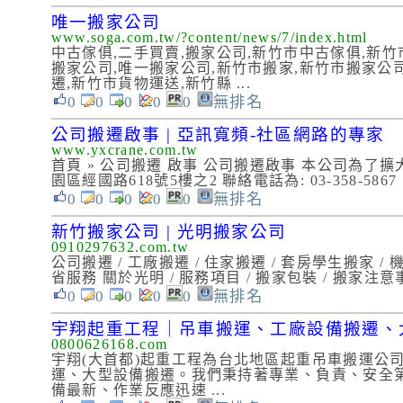
唯一搬家公司
www.soga.com.tw/?content/news/7/index.html
中古傢俱,二手買賣,搬家公司,新竹市中古傢俱,新竹
搬家公司,唯一搬家公司,新竹市搬家,新竹市搬家公
遷,新竹市貨物運送,新竹縣 ...
0
0
0
0
0
無排名
公司搬遷啟事 | 亞訊寬頻-社區網路的專家
www.yxcrane.com.tw
首頁 » 公司搬遷 啟事 公司搬遷啟事 本公司為了擴
園區經國路618號5樓之2 聯絡電話為: 03-358-5867 
0
0
0
0
0
無排名
新竹搬家公司 | 光明搬家公司
0910297632.com.tw
公司搬遷 / 工廠搬遷 / 住家搬遷 / 套房學生搬家 / 
省服務 關於光明 / 服務項目 / 搬家包裝 / 搬家注意事
0
0
0
0
0
無排名
宇翔起重工程｜吊車搬運、工廠設備搬遷、
0800626168.com
宇翔(大首都)起重工程為台北地區起重吊車搬運公
運、大型設備搬遷。我們秉持著專業、負責、安全
備最新、作業反應迅速 ...