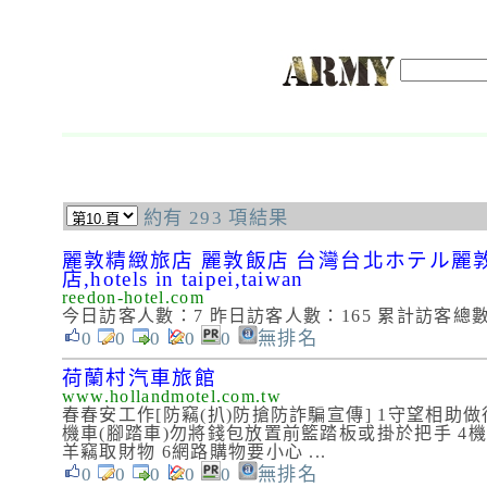
約有 293 項結果
麗敦精緻旅店 麗敦飯店 台灣台北ホテル麗敦旅店Re
店,hotels in taipei,taiwan
reedon-hotel.com
今日訪客人數：7 昨日訪客人數：165 累計訪客總數
0
0
0
0
0
無排名
荷蘭村汽車旅館
www.hollandmotel.com.tw
春春安工作[防竊(扒)防搶防詐騙宣傳] 1守望相助做
機車(腳踏車)勿將錢包放置前籃踏板或掛於把手 4
羊竊取財物 6網路購物要小心 ...
0
0
0
0
0
無排名