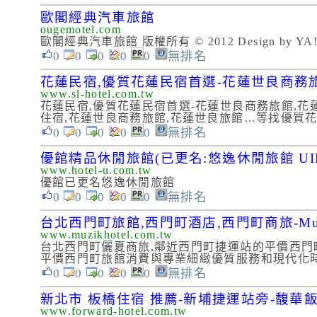
歐閣經典汽車旅館
ougemotel.com
歐閣經典汽車旅館 版權所有 © 2012 Design by YA
0
0
0
0
0
無排名
花蓮民宿,優質花蓮民宿首選-花蓮世良商務
www.sl-hotel.com.tw
花蓮民宿,優質花蓮民宿首選-花蓮世良商務旅館,花蓮
住宿,花蓮世良商務旅館,花蓮世良旅館…等找優質花蓮
0
0
0
0
0
無排名
優館精品休閒旅館(已更名:悠逸休閒旅館 UIN
www.hotel-u.com.tw
優館已更名悠逸休閒旅館
0
0
0
0
0
無排名
台北西門町旅館,西門町酒店,西門町商旅-Muzi
www.muzikhotel.com.tw
台北西門町儷夏商旅,鄰近西門町捷運站的平價西門
平價西門町旅館消費與專業細緻優質服務和現代化
0
0
0
0
0
無排名
新北市 板橋住宿 推薦-新埔捷運站旁-馥華
www.forward-hotel.com.tw