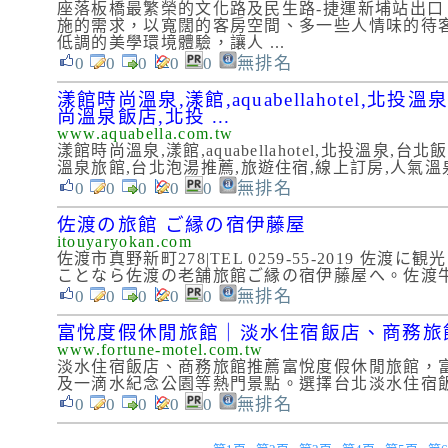
座落板橋最繁榮的文化路及民生路-捷運新埔站出
施的需求，以寬闊的客房空間、多一些人情味的待
低調的美學環境體驗，讓人 ...
0
0
0
0
0
無排名
漾館時尚溫泉,漾館,aquabellahotel,
尚溫泉飯店,北投 ...
www.aquabella.com.tw
漾館時尚溫泉,漾館,aquabellahotel,北投溫
溫泉旅館,台北泡湯推薦,旅遊住宿,線上訂房,人氣
0
0
0
0
0
無排名
佐渡の旅館 ご縁の宿伊藤屋
itouyaryokan.com
佐渡市真野新町278|TEL 0259-55-2019
ことなら佐渡の老舗旅館ご縁の宿伊藤屋へ。佐渡牛
0
0
0
0
0
無排名
富悅度假休閒旅館｜淡水住宿飯店、商務旅
www.fortune-motel.com.tw
淡水住宿飯店、商務旅館推薦富悅度假休閒旅館，
及一滴水紀念公園等熱門景點。選擇台北淡水住宿飯店
0
0
0
0
0
無排名