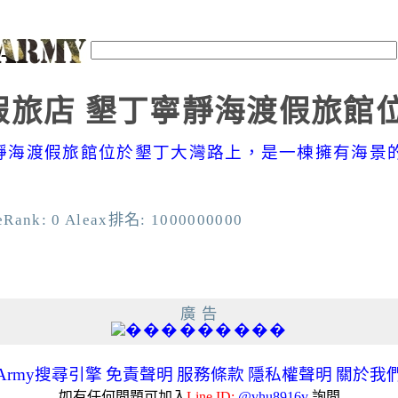
旅店 墾丁寧靜海渡假旅館位
靜海渡假旅館位於墾丁大灣路上，是一棟擁有海景的全
k: 0 Aleax排名: 1000000000
廣 告
Army搜尋引擎
免責聲明
服務條款
隱私權聲明
關於我
如有任何問題可加入
Line ID:
@vhu8916v
詢問